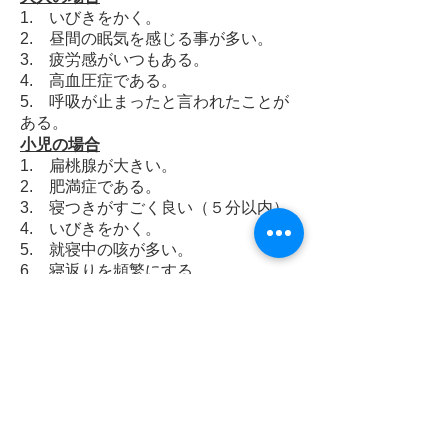
1. いびきをかく。
2. 昼間の眠気を感じる事が多い。
3. 疲労感がいつもある。
4. 高血圧症である。
5. 呼吸が止まったと言われたことが
ある。
小児の場合
1. 扁桃腺が大きい。
2. 肥満症である。
3. 寝つきがすごく良い（５分以内）
4. いびきをかく。
5. 就寝中の咳が多い。
6. 寝返りを頻繁にする。
7. おねしょが治らない。
8. 攻撃的な性格である。
9. 落ち着きがない。
※上記は代表的な項目です。
「ＳＡＳ」・当院で