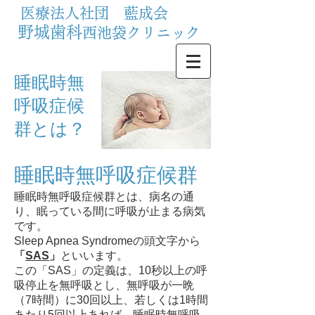
医療法人社団 藍成会
野城歯科
西池袋クリニック
睡眠時無
呼吸症候
群とは？
睡眠時無呼吸症候群
睡眠時無呼吸症候群とは、病名の通
り、眠っている間に呼吸が止まる病気
です。
Sleep Apnea Syndromeの頭文字から
「
SAS
」
といいます。
この「SAS」の定義は、10秒以上の呼
吸停止を無呼吸とし、無呼吸が一晩
（7時間）に30回以上、若しくは1時間
あたり5回以上あれば、睡眠時無呼吸