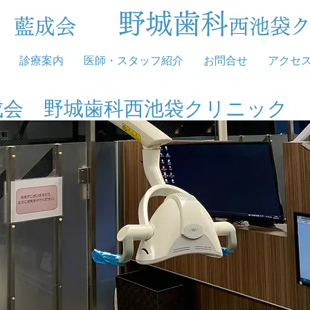
野城歯科
団 藍成会
西池袋
診療案内
医師・スタッフ紹介
お問合せ
アクセ
成会 野城歯科西池袋クリニック