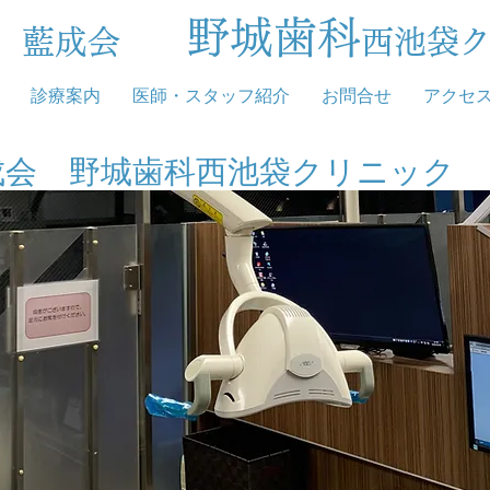
野城歯科
団 藍成会
西池袋
診療案内
医師・スタッフ紹介
お問合せ
アクセ
成会 野城歯科西池袋クリニック